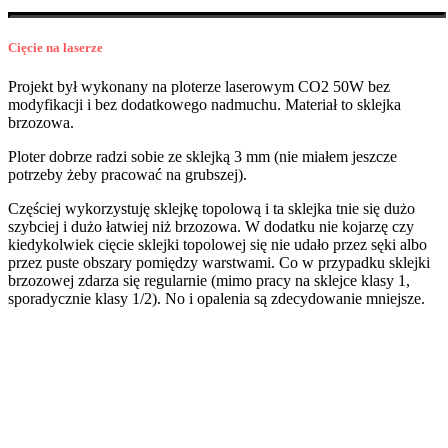
Cięcie na laserze
Projekt był wykonany na ploterze laserowym CO2 50W bez
modyfikacji i bez dodatkowego nadmuchu. Materiał to sklejka
brzozowa.
Ploter dobrze radzi sobie ze sklejką 3 mm (nie miałem jeszcze
potrzeby żeby pracować na grubszej).
Częściej wykorzystuję sklejkę topolową i ta sklejka tnie się dużo
szybciej i dużo łatwiej niż brzozowa. W dodatku nie kojarzę czy
kiedykolwiek cięcie sklejki topolowej się nie udało przez sęki albo
przez puste obszary pomiędzy warstwami. Co w przypadku sklejki
brzozowej zdarza się regularnie (mimo pracy na sklejce klasy 1,
sporadycznie klasy 1/2). No i opalenia są zdecydowanie mniejsze.